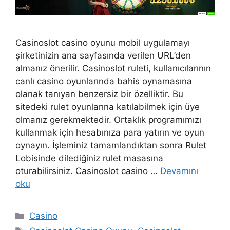
Casinoslot casino oyunu mobil uygulamayı
şirketinizin ana sayfasında verilen URL’den
almanız önerilir. Casinoslot ruleti, kullanıcılarının
canlı casino oyunlarında bahis oynamasına
olanak tanıyan benzersiz bir özelliktir. Bu
sitedeki rulet oyunlarına katılabilmek için üye
olmanız gerekmektedir. Ortaklık programımızı
kullanmak için hesabınıza para yatırın ve oyun
oynayın. İşleminiz tamamlandıktan sonra Rulet
Lobisinde dilediğiniz rulet masasına
oturabilirsiniz. Casinoslot casino …
Devamını
oku
Kategoriler
Casino
Etiketler