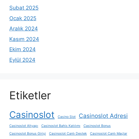
Şubat 2025
Ocak 2025
Aralık 2024
Kasım 2024
Ekim 2024
Eylül 2024
Etiketler
Casinoslot
Casinoslot Adresi
Casino Slot
Casinoslot Altyapı
Casinoslot Bahis Katılımı
Casinoslot Bonus
Casinoslot Bonus Girişi
Casinoslot Canlı Destek
Casinoslot Canlı Maçlar