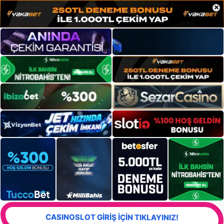
×
CASINOSLOT GİRİŞ İÇİN TIKLAYINIZ!