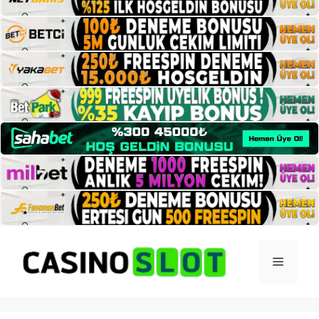
İçeriğe
atla
Menü