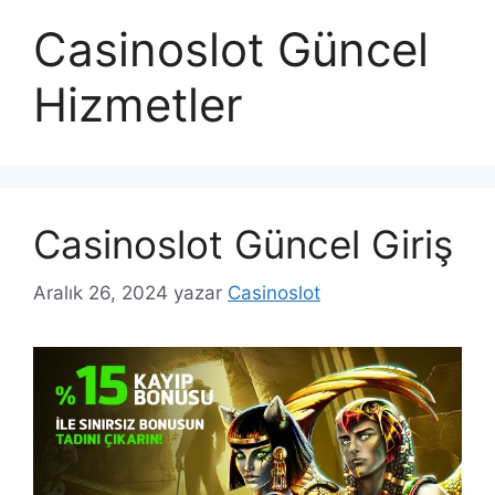
Casinoslot Güncel
Hizmetler
Casinoslot Güncel Giriş
Aralık 26, 2024
yazar
Casinoslot