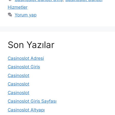
Hizmetler
Yorum yap
Son Yazılar
Casinoslot Adresi
Casinoslot Giriş
Casinoslot
Casinoslot
Casinoslot
Casinoslot Giriş Sayfası
Casinoslot Altyapı