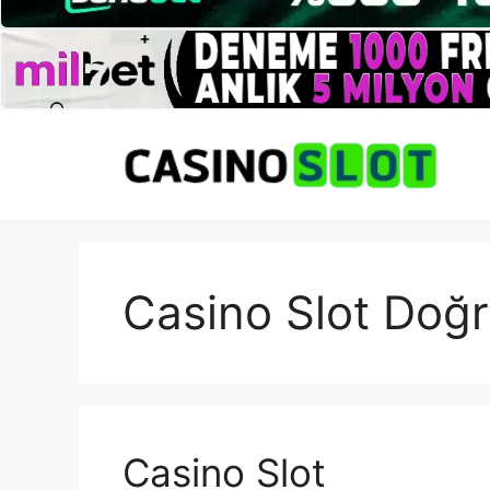
İçeriğe
atla
Casino Slot Doğru
Casino Slot