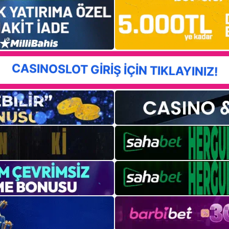
CASINOSLOT GİRİŞ İÇİN TIKLAYINIZ!