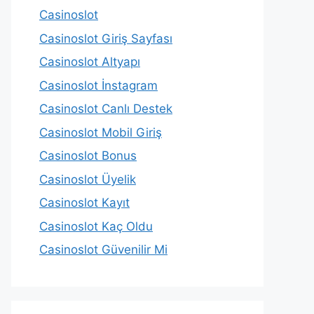
Casinoslot
Casinoslot Giriş Sayfası
Casinoslot Altyapı
Casinoslot İnstagram
Casinoslot Canlı Destek
Casinoslot Mobil Giriş
Casinoslot Bonus
Casinoslot Üyelik
Casinoslot Kayıt
Casinoslot Kaç Oldu
Casinoslot Güvenilir Mi