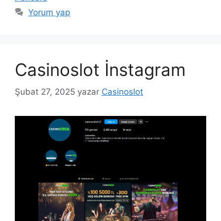
Yorum yap
Casinoslot İnstagram
Şubat 27, 2025
yazar
Casinoslot