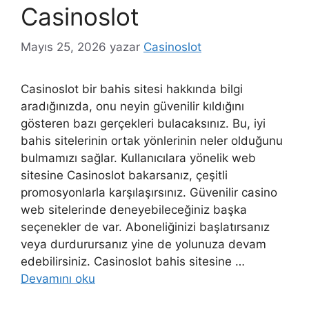
Casinoslot
Mayıs 25, 2026
yazar
Casinoslot
Casinoslot bir bahis sitesi hakkında bilgi
aradığınızda, onu neyin güvenilir kıldığını
gösteren bazı gerçekleri bulacaksınız. Bu, iyi
bahis sitelerinin ortak yönlerinin neler olduğunu
bulmamızı sağlar. Kullanıcılara yönelik web
sitesine Casinoslot bakarsanız, çeşitli
promosyonlarla karşılaşırsınız. Güvenilir casino
web sitelerinde deneyebileceğiniz başka
seçenekler de var. Aboneliğinizi başlatırsanız
veya durdurursanız yine de yolunuza devam
edebilirsiniz. Casinoslot bahis sitesine …
Devamını oku