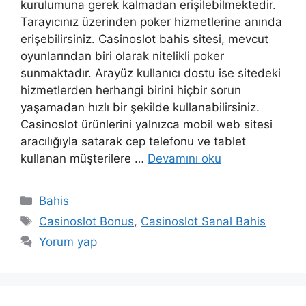
kurulumuna gerek kalmadan erişilebilmektedir.
Tarayıcınız üzerinden poker hizmetlerine anında
erişebilirsiniz. Casinoslot bahis sitesi, mevcut
oyunlarından biri olarak nitelikli poker
sunmaktadır. Arayüz kullanıcı dostu ise sitedeki
hizmetlerden herhangi birini hiçbir sorun
yaşamadan hızlı bir şekilde kullanabilirsiniz.
Casinoslot ürünlerini yalnızca mobil web sitesi
aracılığıyla satarak cep telefonu ve tablet
kullanan müşterilere …
Devamını oku
Kategoriler
Bahis
Etiketler
Casinoslot Bonus
,
Casinoslot Sanal Bahis
Yorum yap