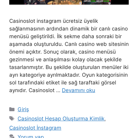
Casinoslot instagram ücretsiz üyelik
sağlanmasının ardından dinamik bir canlı casino
menüsü geliştirildi. İlk sekme daha sonraki bir
aşamada oluşturuldu. Canlı casino web sitesinin
önemi açıktır. Sonuç olarak, casino menüsü
gezinmesi ve anlaşılması kolay olacak şekilde
tasarlanmıştır. Bu şekilde oluşturulan menüler iki
ayrı kategoriye ayrılmaktadır. Oyun kategorisinin
sol tarafındaki etiket ile sağ taraftaki görsel
aynıdır. Casinoslot …
Devamını oku
Kategoriler
Giriş
Etiketler
Casinoslot Hesap Oluşturma Kimlik
,
Casinoslot İnstagram
Yorum yap