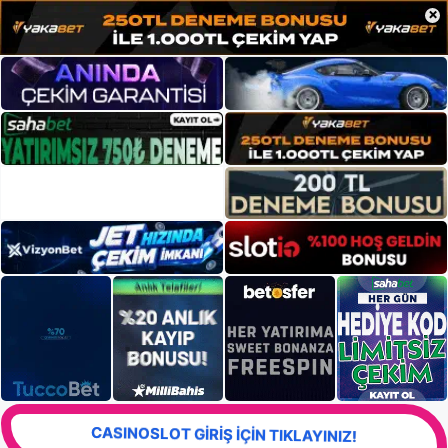
×
CASINOSLOT GİRİŞ İÇİN TIKLAYINIZ!