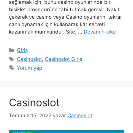
sağlamak için, bunu casino oyunlarında bir
bisiklet prosedürüne tabi tutmak gerekir. Nakit
çekerek ve casino veya Casino oyunlarını tekrar
canlı oynamak için kullanarak kâr serveti
kazanmak mümkündür. Site, …
Devamını oku
Kategoriler
Giriş
Etiketler
Casinoslot
,
Casinoslot Giriş
Yorum yap
Casinoslot
Temmuz 15, 2025
yazar
Casinoslot