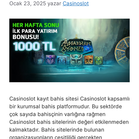
Ocak 23, 2025
yazar
Casinoslot
Casinoslot kayıt bahis sitesi Casinoslot kapsamlı
bir kurumsal bahis platformudur. Bu sektörde
çok sayıda bahisçinin varlığına rağmen
Casinoslot bahis sitelerinin değeri etkilenmeden
kalmaktadır. Bahis sitelerinde bulunan
organizasyonların çeşitliliği gerçekten