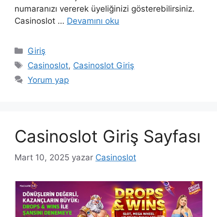
numaranızı vererek üyeliğinizi gösterebilirsiniz.
Casinoslot …
Devamını oku
Kategoriler
Giriş
Etiketler
Casinoslot
,
Casinoslot Giriş
Yorum yap
Casinoslot Giriş Sayfası
Mart 10, 2025
yazar
Casinoslot