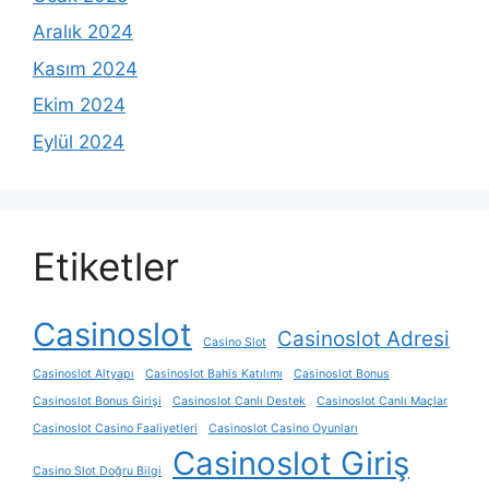
Aralık 2024
Kasım 2024
Ekim 2024
Eylül 2024
Etiketler
Casinoslot
Casinoslot Adresi
Casino Slot
Casinoslot Altyapı
Casinoslot Bahis Katılımı
Casinoslot Bonus
Casinoslot Bonus Girişi
Casinoslot Canlı Destek
Casinoslot Canlı Maçlar
Casinoslot Casino Faaliyetleri
Casinoslot Casino Oyunları
Casinoslot Giriş
Casino Slot Doğru Bilgi