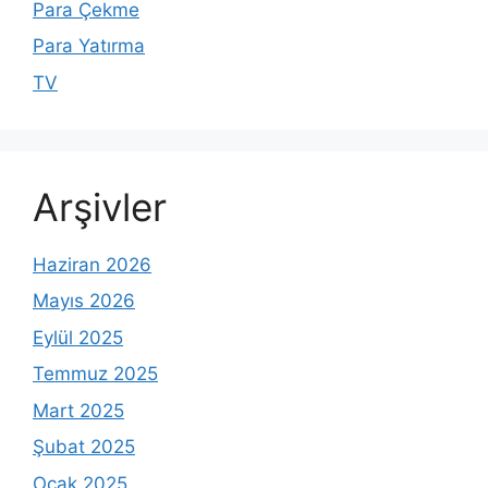
Para Çekme
Para Yatırma
TV
Arşivler
Haziran 2026
Mayıs 2026
Eylül 2025
Temmuz 2025
Mart 2025
Şubat 2025
Ocak 2025