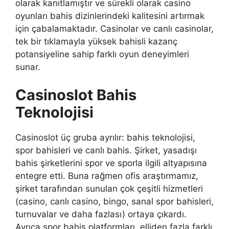
olarak kanıtlamıştır ve sürekli olarak casino
oyunları bahis dizinlerindeki kalitesini artırmak
için çabalamaktadır. Casinolar ve canlı casinolar,
tek bir tıklamayla yüksek bahisli kazanç
potansiyeline sahip farklı oyun deneyimleri
sunar.
Casinoslot Bahis
Teknolojisi
Casinoslot üç gruba ayrılır: bahis teknolojisi,
spor bahisleri ve canlı bahis. Şirket, yasadışı
bahis şirketlerini spor ve sporla ilgili altyapısına
entegre etti. Buna rağmen ofis araştırmamız,
şirket tarafından sunulan çok çeşitli hizmetleri
(casino, canlı casino, bingo, sanal spor bahisleri,
turnuvalar ve daha fazlası) ortaya çıkardı.
Ayrıca spor bahis platformları, elliden fazla farklı