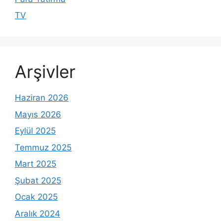
TV
Arşivler
Haziran 2026
Mayıs 2026
Eylül 2025
Temmuz 2025
Mart 2025
Şubat 2025
Ocak 2025
Aralık 2024