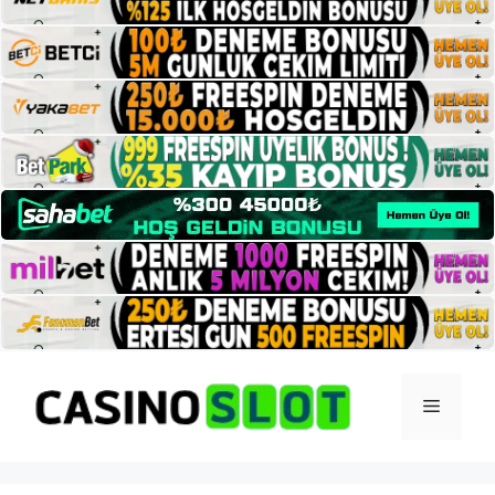
İçeriğe
atla
Menü