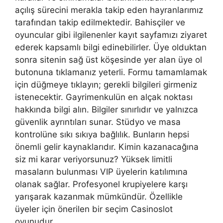
açılış sürecini merakla takip eden hayranlarımız
tarafından takip edilmektedir. Bahisçiler ve
oyuncular gibi ilgilenenler kayıt sayfamızı ziyaret
ederek kapsamlı bilgi edinebilirler. Üye olduktan
sonra sitenin sağ üst köşesinde yer alan üye ol
butonuna tıklamanız yeterli. Formu tamamlamak
için düğmeye tıklayın; gerekli bilgileri girmeniz
istenecektir. Gayrimenkulün en alçak noktası
hakkında bilgi alın. Bilgiler sınırlıdır ve yalnızca
güvenlik ayrıntıları sunar. Stüdyo ve masa
kontrolüne sıkı sıkıya bağlılık. Bunların hepsi
önemli gelir kaynaklarıdır. Kimin kazanacağına
siz mi karar veriyorsunuz? Yüksek limitli
masaların bulunması VIP üyelerin katılımına
olanak sağlar. Profesyonel krupiyelere karşı
yarışarak kazanmak mümkündür. Özellikle
üyeler için önerilen bir seçim Casinoslot
oyunudur.