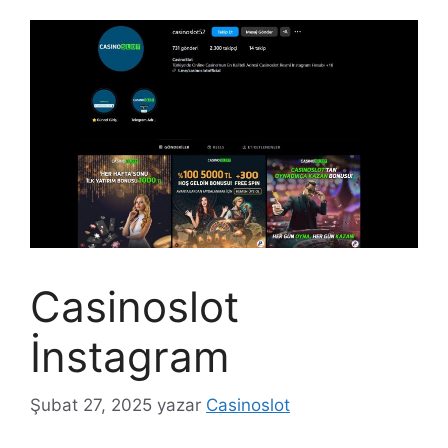
Casinoslot
İnstagram
Şubat 27, 2025
yazar
Casinoslot