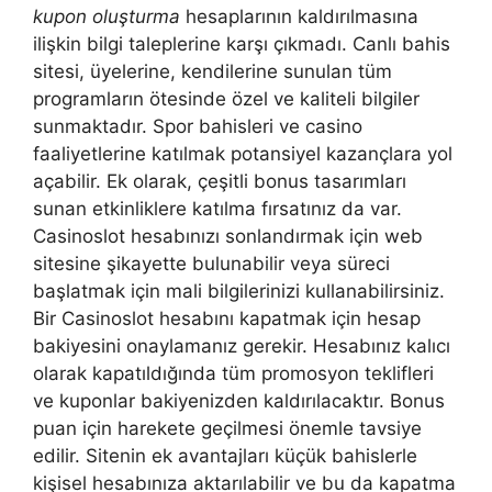
kupon oluşturma
hesaplarının kaldırılmasına
ilişkin bilgi taleplerine karşı çıkmadı. Canlı bahis
sitesi, üyelerine, kendilerine sunulan tüm
programların ötesinde özel ve kaliteli bilgiler
sunmaktadır. Spor bahisleri ve casino
faaliyetlerine katılmak potansiyel kazançlara yol
açabilir. Ek olarak, çeşitli bonus tasarımları
sunan etkinliklere katılma fırsatınız da var.
Casinoslot hesabınızı sonlandırmak için web
sitesine şikayette bulunabilir veya süreci
başlatmak için mali bilgilerinizi kullanabilirsiniz.
Bir Casinoslot hesabını kapatmak için hesap
bakiyesini onaylamanız gerekir. Hesabınız kalıcı
olarak kapatıldığında tüm promosyon teklifleri
ve kuponlar bakiyenizden kaldırılacaktır. Bonus
puan için harekete geçilmesi önemle tavsiye
edilir. Sitenin ek avantajları küçük bahislerle
kişisel hesabınıza aktarılabilir ve bu da kapatma