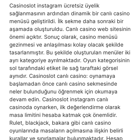
Casinoslot instagram ücretsiz üyelik
sağlanmasının ardından dinamik bir canlı casino
menüsü geliştirildi. İlk sekme daha sonraki bir
aşamada oluşturuldu. Canlı casino web sitesinin
önemi açıktır. Sonuç olarak, casino menüsü
gezinmesi ve anlaşılması kolay olacak şekilde
tasarlanmıştır. Bu şekilde oluşturulan menüler iki
ayrı kategoriye ayrılmaktadır. Oyun kategorisinin
sol tarafındaki etiket ile sağ taraftaki görsel
aynıdır. Casinoslot canlı casino: oynamaya
başlamadan önce canlı casino sekmesinde
neler bulunduğunu öğrenmek için okumaya
devam edin. Casinoslot instagram canlı
casinoda oynarken, ilk değerlendirme olarak
masa limitini hesaba katmak çok önemlidir.
Rulet, blackjack, bakara gibi canlı casino
oyunlarında masaların açılmasına ilişkin belirli
kurallar ve sınırlamalar bulunmaktadır. Hesap