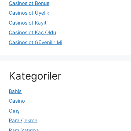
Casinoslot Bonus
Casinoslot Üyelik
Casinoslot Kayıt
Casinoslot Kaç Oldu
Casinoslot Güvenilir Mi
Kategoriler
Bahis
Casino
Giriş
Para Çekme
Para Yatırma