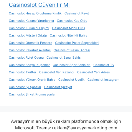
Casinoslot Güvenilir Mi
Casinoslot Hesap Oluşturma Kimlik
Casinoslot Kayıt
Casinoslot Kazanç Yararlanma
Casinoslot Kaç Oldu
Casinoslot Kullanıcı Erişimi
Casinoslot Mobil Giriş
Casinoslot Müşteri Odağı
Casinoslot Nitelikli Bahis
Casinoslot Otomatik Pencere
Casinoslot Poker Seçenekleri
Casinoslot Rekabet Avantajı
Casinoslot Resmi Adresi
Casinoslot Rulet Oyunu
Casinoslot Sanal Bahis
Casinoslot Sosyal Kuponlar
Casinoslot Spor Bahisleri
Casinoslot TV
Casinoslot Twitter
Casinoslot Veri Kazancı
Casinoslot Yeni Adres
Casinoslot Yüksek Oranlı Bahis
Casinoslot Üyelik
Casinoslot İnstagram
Casinoslot İyi Şanslar
Casinoslot Şikayet
Casinoslot Şirket Promosyonları
Avrasya'nın en büyük reklam platformunda olmak için
Microsoft Teams:
reklam@avrasyamarketing.com