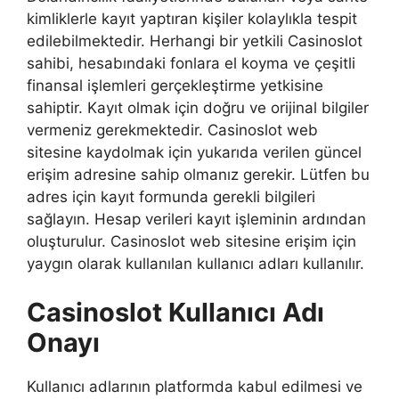
kimliklerle kayıt yaptıran kişiler kolaylıkla tespit
edilebilmektedir. Herhangi bir yetkili Casinoslot
sahibi, hesabındaki fonlara el koyma ve çeşitli
finansal işlemleri gerçekleştirme yetkisine
sahiptir. Kayıt olmak için doğru ve orijinal bilgiler
vermeniz gerekmektedir. Casinoslot web
sitesine kaydolmak için yukarıda verilen güncel
erişim adresine sahip olmanız gerekir. Lütfen bu
adres için kayıt formunda gerekli bilgileri
sağlayın. Hesap verileri kayıt işleminin ardından
oluşturulur. Casinoslot web sitesine erişim için
yaygın olarak kullanılan kullanıcı adları kullanılır.
Casinoslot Kullanıcı Adı
Onayı
Kullanıcı adlarının platformda kabul edilmesi ve