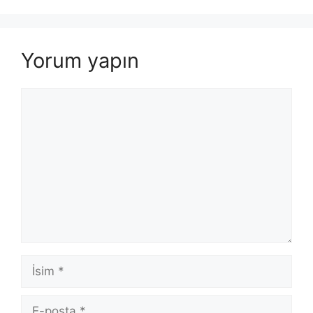
Yorum yapın
Yorum
İsim
E-