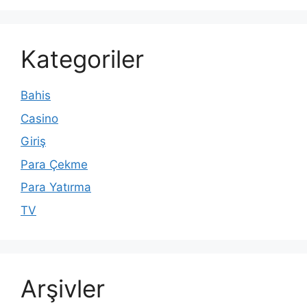
Kategoriler
Bahis
Casino
Giriş
Para Çekme
Para Yatırma
TV
Arşivler