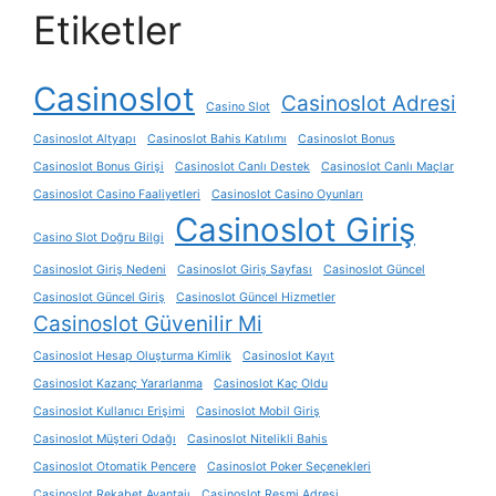
Etiketler
Casinoslot
Casinoslot Adresi
Casino Slot
Casinoslot Altyapı
Casinoslot Bahis Katılımı
Casinoslot Bonus
Casinoslot Bonus Girişi
Casinoslot Canlı Destek
Casinoslot Canlı Maçlar
Casinoslot Casino Faaliyetleri
Casinoslot Casino Oyunları
Casinoslot Giriş
Casino Slot Doğru Bilgi
Casinoslot Giriş Nedeni
Casinoslot Giriş Sayfası
Casinoslot Güncel
Casinoslot Güncel Giriş
Casinoslot Güncel Hizmetler
Casinoslot Güvenilir Mi
Casinoslot Hesap Oluşturma Kimlik
Casinoslot Kayıt
Casinoslot Kazanç Yararlanma
Casinoslot Kaç Oldu
Casinoslot Kullanıcı Erişimi
Casinoslot Mobil Giriş
Casinoslot Müşteri Odağı
Casinoslot Nitelikli Bahis
Casinoslot Otomatik Pencere
Casinoslot Poker Seçenekleri
Casinoslot Rekabet Avantajı
Casinoslot Resmi Adresi