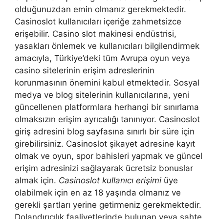
olduğunuzdan emin olmanız gerekmektedir.
Casinoslot kullanıcıları içeriğe zahmetsizce
erişebilir. Casino slot makinesi endüstrisi,
yasakları önlemek ve kullanıcıları bilgilendirmek
amacıyla, Türkiye’deki tüm Avrupa oyun veya
casino sitelerinin erişim adreslerinin
korunmasının önemini kabul etmektedir. Sosyal
medya ve blog sitelerinin kullanıcılarına, yeni
güncellenen platformlara herhangi bir sınırlama
olmaksızın erişim ayrıcalığı tanınıyor. Casinoslot
giriş adresini blog sayfasına sınırlı bir süre için
girebilirsiniz. Casinoslot şikayet adresine kayıt
olmak ve oyun, spor bahisleri yapmak ve güncel
erişim adresinizi sağlayarak ücretsiz bonuslar
almak için.
Casinoslot kullanıcı erişimi
üye
olabilmek için en az 18 yaşında olmanız ve
gerekli şartları yerine getirmeniz gerekmektedir.
Dolandırıcılık faaliyetlerinde bulunan veya sahte