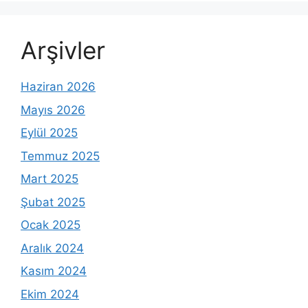
Arşivler
Haziran 2026
Mayıs 2026
Eylül 2025
Temmuz 2025
Mart 2025
Şubat 2025
Ocak 2025
Aralık 2024
Kasım 2024
Ekim 2024