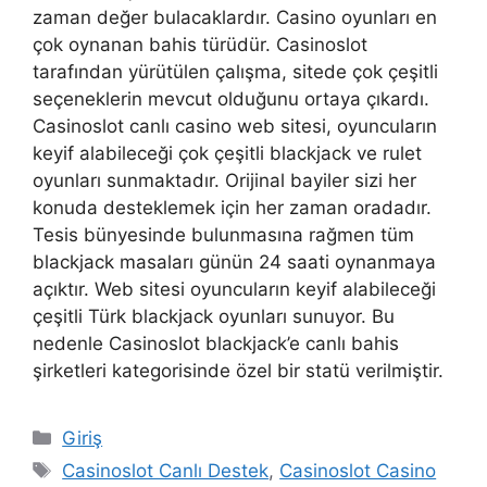
zaman değer bulacaklardır. Casino oyunları en
çok oynanan bahis türüdür. Casinoslot
tarafından yürütülen çalışma, sitede çok çeşitli
seçeneklerin mevcut olduğunu ortaya çıkardı.
Casinoslot canlı casino web sitesi, oyuncuların
keyif alabileceği çok çeşitli blackjack ve rulet
oyunları sunmaktadır. Orijinal bayiler sizi her
konuda desteklemek için her zaman oradadır.
Tesis bünyesinde bulunmasına rağmen tüm
blackjack masaları günün 24 saati oynanmaya
açıktır. Web sitesi oyuncuların keyif alabileceği
çeşitli Türk blackjack oyunları sunuyor. Bu
nedenle Casinoslot blackjack’e canlı bahis
şirketleri kategorisinde özel bir statü verilmiştir.
Kategoriler
Giriş
Etiketler
Casinoslot Canlı Destek
,
Casinoslot Casino