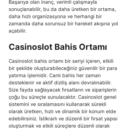
Başarıya olan inanç, verimli çalışmayla
sonuçlanabilir, bu da daha üretken bir ortama,
daha hızlı organizasyona ve herhangi bir
zamanda daha sorunsuz bir hareket akışına yol
açabilir.
Casinoslot Bahis Ortamı
Casinoslot bahis ortamı bir seriyi içeren, etkili
bir şekilde oluşturabileceğiniz güvenilir bir para
yatırma işlemidir. Canlı bahis her zaman
desteklenir ve aktif diziliş alanı devralınabilir.
Size fayda sağlayacak fırsatların ve siparişlerin
çoğu bu süreçte sunulacaktır. Casinoslot genel
sistemini ve sıralamasını kullanarak sürekli
olarak üretken, hızlı ve dinamik bir konum elde
edebilirsiniz. İstikrarlı ve düzenli bir fırsat yapısı
oluşturmak ve etkili süreçlere düzenli olarak