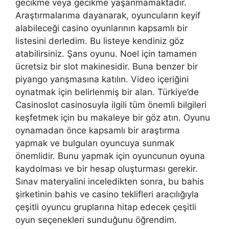
gecikme veya gecikme yaşanmamaktadır.
Araştırmalarıma dayanarak, oyuncuların keyif
alabileceği casino oyunlarının kapsamlı bir
listesini derledim. Bu listeye kendiniz göz
atabilirsiniz. Şans oyunu. Noel için tamamen
ücretsiz bir slot makinesidir. Buna benzer bir
piyango yarışmasına katılın. Video içeriğini
oynatmak için belirlenmiş bir alan. Türkiye’de
Casinoslot casinosuyla ilgili tüm önemli bilgileri
keşfetmek için bu makaleye bir göz atın. Oyunu
oynamadan önce kapsamlı bir araştırma
yapmak ve bulguları oyuncuya sunmak
önemlidir. Bunu yapmak için oyuncunun oyuna
kaydolması ve bir hesap oluşturması gerekir.
Sınav materyalini inceledikten sonra, bu bahis
şirketinin bahis ve casino teklifleri aracılığıyla
çeşitli oyuncu gruplarına hitap edecek çeşitli
oyun seçenekleri sunduğunu öğrendim.