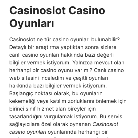
Casinoslot Casino
Oyunları
Casinoslot ne tür casino oyunları bulunabilir?
Detaylı bir araştırma yaptıktan sonra sizlere
canlı casino oyunları hakkında bazı değerli
bilgiler vermek istiyorum. Yalnızca mevcut olan
herhangi bir casino oyunu var mı? Canlı casino
web sitesini inceledim ve çeşitli oyunları
hakkında bazı bilgiler vermek istiyorum.
Başlangıç ​​noktası olarak, bu oyunların
kekemeliği veya katılım zorluklarını önlemek için
birinci sınıf hizmet alan bireyler için
tasarlandığını vurgulamak istiyorum. Bu servis
sağlayıcılara özel olarak oynanan
Casinoslot
casino oyunları
oyunlarında herhangi bir