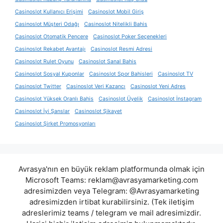
Casinoslot Kullanıcı Erişimi
Casinoslot Mobil Giriş
Casinoslot Müşteri Odağı
Casinoslot Nitelikli Bahis
Casinoslot Otomatik Pencere
Casinoslot Poker Seçenekleri
Casinoslot Rekabet Avantajı
Casinoslot Resmi Adresi
Casinoslot Rulet Oyunu
Casinoslot Sanal Bahis
Casinoslot Sosyal Kuponlar
Casinoslot Spor Bahisleri
Casinoslot TV
Casinoslot Twitter
Casinoslot Veri Kazancı
Casinoslot Yeni Adres
Casinoslot Yüksek Oranlı Bahis
Casinoslot Üyelik
Casinoslot İnstagram
Casinoslot İyi Şanslar
Casinoslot Şikayet
Casinoslot Şirket Promosyonları
Avrasya'nın en büyük reklam platformunda olmak için
Microsoft Teams:
reklam@avrasyamarketing.com
adresimizden veya Telegram: @Avrasyamarketing
adresimizden irtibat kurabilirsiniz. (Tek iletişim
adreslerimiz teams / telegram ve mail adresimizdir.