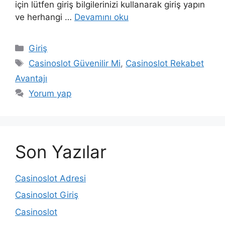
için lütfen giriş bilgilerinizi kullanarak giriş yapın
ve herhangi …
Devamını oku
Kategoriler
Giriş
Etiketler
Casinoslot Güvenilir Mi
,
Casinoslot Rekabet
Avantajı
Yorum yap
Son Yazılar
Casinoslot Adresi
Casinoslot Giriş
Casinoslot