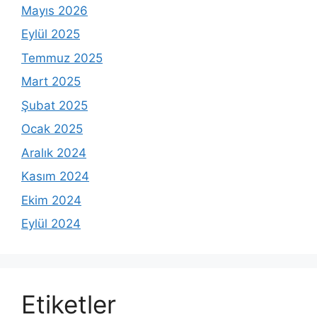
Mayıs 2026
Eylül 2025
Temmuz 2025
Mart 2025
Şubat 2025
Ocak 2025
Aralık 2024
Kasım 2024
Ekim 2024
Eylül 2024
Etiketler