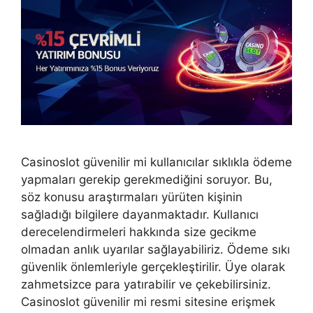
Casinoslot güvenilir mi kullanıcılar sıklıkla ödeme
yapmaları gerekip gerekmediğini soruyor. Bu,
söz konusu araştırmaları yürüten kişinin
sağladığı bilgilere dayanmaktadır. Kullanıcı
derecelendirmeleri hakkında size gecikme
olmadan anlık uyarılar sağlayabiliriz. Ödeme sıkı
güvenlik önlemleriyle gerçekleştirilir. Üye olarak
zahmetsizce para yatırabilir ve çekebilirsiniz.
Casinoslot güvenilir mi resmi sitesine erişmek