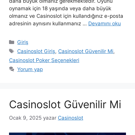
daha büyük olmanız gerekmektedir. Oyunu
oynamak için 18 yaşında veya daha büyük
olmanız ve Casinoslot için kullandığınız e-posta
adresinin aynısını kullanmanız …
Devamını oku
Kategoriler
Giriş
Etiketler
Casinoslot Giriş
,
Casinoslot Güvenilir Mi
,
Casinoslot Poker Seçenekleri
Yorum yap
Casinoslot Güvenilir Mi
Ocak 9, 2025
yazar
Casinoslot