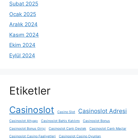
Şubat 2025
Ocak 2025
Aralık 2024
Kasım 2024
Ekim 2024
Eylül 2024
Etiketler
Casinoslot
Casinoslot Adresi
Casino Slot
Casinoslot Altyapı
Casinoslot Bahis Katılımı
Casinoslot Bonus
Casinoslot Bonus Girişi
Casinoslot Canlı Destek
Casinoslot Canlı Maçlar
Casinoslot Casino Faaliyetleri
Casinoslot Casino Oyunları