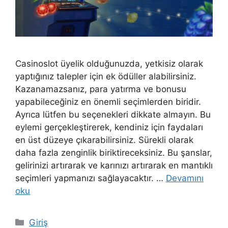
Casinoslot üyelik olduğunuzda, yetkisiz olarak
yaptığınız talepler için ek ödüller alabilirsiniz.
Kazanamazsanız, para yatırma ve bonusu
yapabileceğiniz en önemli seçimlerden biridir.
Ayrıca lütfen bu seçenekleri dikkate almayın. Bu
eylemi gerçekleştirerek, kendiniz için faydaları
en üst düzeye çıkarabilirsiniz. Sürekli olarak
daha fazla zenginlik biriktireceksiniz. Bu şanslar,
gelirinizi artırarak ve karınızı artırarak en mantıklı
seçimleri yapmanızı sağlayacaktır. …
Devamını
oku
Kategoriler
Giriş