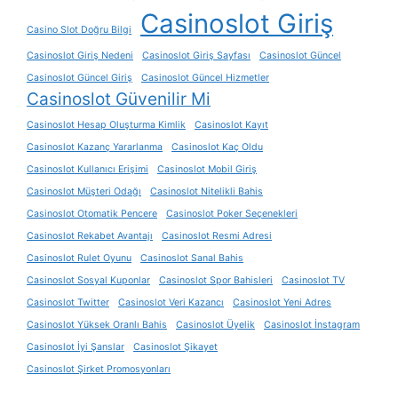
Casinoslot Giriş
Casino Slot Doğru Bilgi
Casinoslot Giriş Nedeni
Casinoslot Giriş Sayfası
Casinoslot Güncel
Casinoslot Güncel Giriş
Casinoslot Güncel Hizmetler
Casinoslot Güvenilir Mi
Casinoslot Hesap Oluşturma Kimlik
Casinoslot Kayıt
Casinoslot Kazanç Yararlanma
Casinoslot Kaç Oldu
Casinoslot Kullanıcı Erişimi
Casinoslot Mobil Giriş
Casinoslot Müşteri Odağı
Casinoslot Nitelikli Bahis
Casinoslot Otomatik Pencere
Casinoslot Poker Seçenekleri
Casinoslot Rekabet Avantajı
Casinoslot Resmi Adresi
Casinoslot Rulet Oyunu
Casinoslot Sanal Bahis
Casinoslot Sosyal Kuponlar
Casinoslot Spor Bahisleri
Casinoslot TV
Casinoslot Twitter
Casinoslot Veri Kazancı
Casinoslot Yeni Adres
Casinoslot Yüksek Oranlı Bahis
Casinoslot Üyelik
Casinoslot İnstagram
Casinoslot İyi Şanslar
Casinoslot Şikayet
Casinoslot Şirket Promosyonları