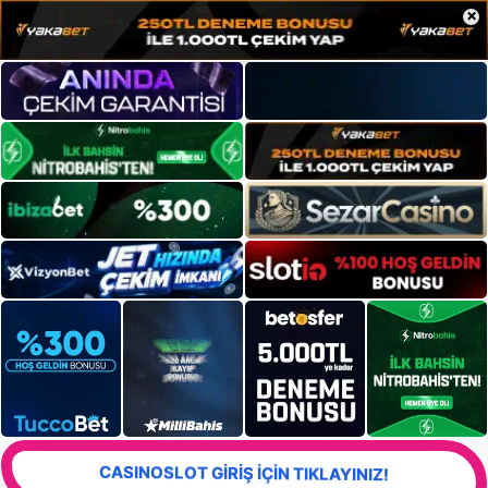
×
CASINOSLOT GİRİŞ İÇİN TIKLAYINIZ!