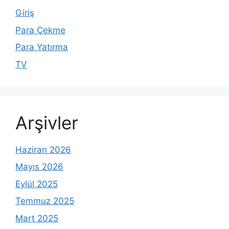
Giriş
Para Çekme
Para Yatırma
TV
Arşivler
Haziran 2026
Mayıs 2026
Eylül 2025
Temmuz 2025
Mart 2025