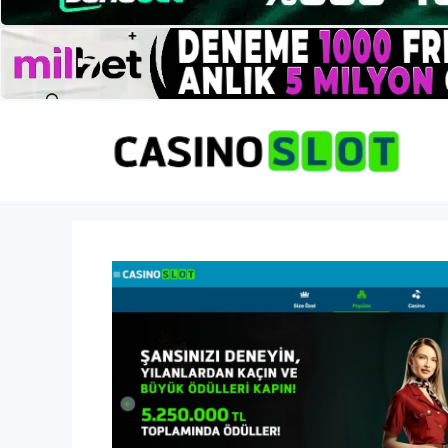
İçeriğe
atla