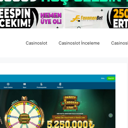
Casinoslot
Casinoslot İnceleme
Casinosl