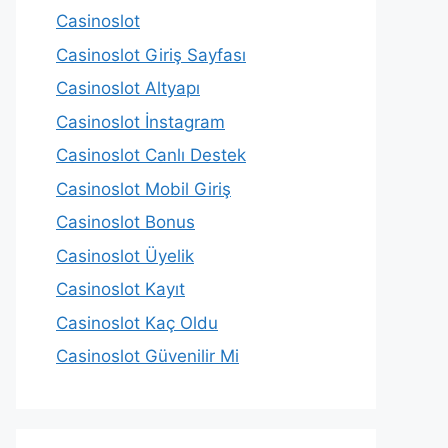
Casinoslot
Casinoslot Giriş Sayfası
Casinoslot Altyapı
Casinoslot İnstagram
Casinoslot Canlı Destek
Casinoslot Mobil Giriş
Casinoslot Bonus
Casinoslot Üyelik
Casinoslot Kayıt
Casinoslot Kaç Oldu
Casinoslot Güvenilir Mi