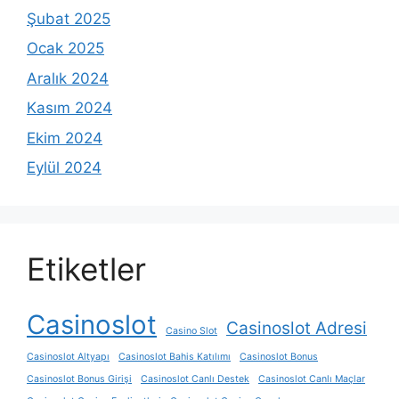
Şubat 2025
Ocak 2025
Aralık 2024
Kasım 2024
Ekim 2024
Eylül 2024
Etiketler
Casinoslot
Casinoslot Adresi
Casino Slot
Casinoslot Altyapı
Casinoslot Bahis Katılımı
Casinoslot Bonus
Casinoslot Bonus Girişi
Casinoslot Canlı Destek
Casinoslot Canlı Maçlar