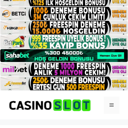
İçeriğe
atla
Menü