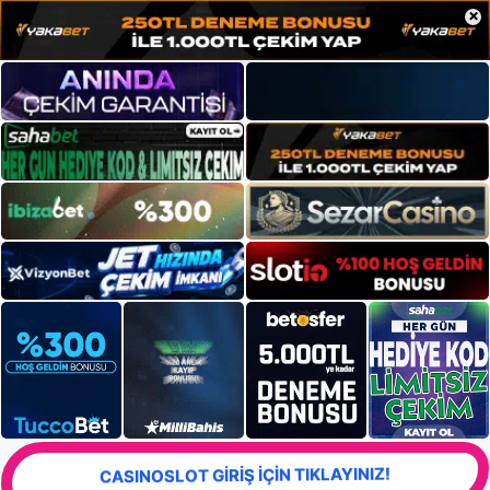
×
CASINOSLOT GİRİŞ İÇİN TIKLAYINIZ!