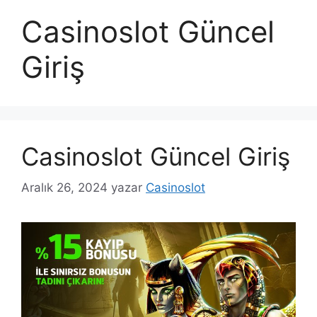
Casinoslot Güncel
Giriş
Casinoslot Güncel Giriş
Aralık 26, 2024
yazar
Casinoslot