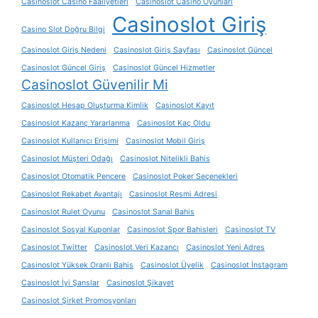
Casinoslot Casino Faaliyetleri
Casinoslot Casino Oyunları
Casinoslot Giriş
Casino Slot Doğru Bilgi
Casinoslot Giriş Nedeni
Casinoslot Giriş Sayfası
Casinoslot Güncel
Casinoslot Güncel Giriş
Casinoslot Güncel Hizmetler
Casinoslot Güvenilir Mi
Casinoslot Hesap Oluşturma Kimlik
Casinoslot Kayıt
Casinoslot Kazanç Yararlanma
Casinoslot Kaç Oldu
Casinoslot Kullanıcı Erişimi
Casinoslot Mobil Giriş
Casinoslot Müşteri Odağı
Casinoslot Nitelikli Bahis
Casinoslot Otomatik Pencere
Casinoslot Poker Seçenekleri
Casinoslot Rekabet Avantajı
Casinoslot Resmi Adresi
Casinoslot Rulet Oyunu
Casinoslot Sanal Bahis
Casinoslot Sosyal Kuponlar
Casinoslot Spor Bahisleri
Casinoslot TV
Casinoslot Twitter
Casinoslot Veri Kazancı
Casinoslot Yeni Adres
Casinoslot Yüksek Oranlı Bahis
Casinoslot Üyelik
Casinoslot İnstagram
Casinoslot İyi Şanslar
Casinoslot Şikayet
Casinoslot Şirket Promosyonları