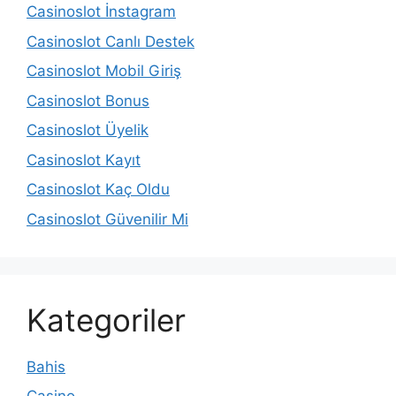
Casinoslot İnstagram
Casinoslot Canlı Destek
Casinoslot Mobil Giriş
Casinoslot Bonus
Casinoslot Üyelik
Casinoslot Kayıt
Casinoslot Kaç Oldu
Casinoslot Güvenilir Mi
Kategoriler
Bahis