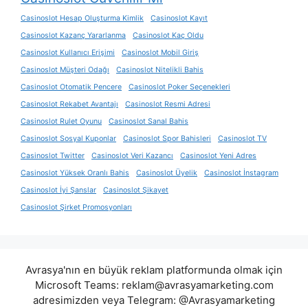
Casinoslot Hesap Oluşturma Kimlik
Casinoslot Kayıt
Casinoslot Kazanç Yararlanma
Casinoslot Kaç Oldu
Casinoslot Kullanıcı Erişimi
Casinoslot Mobil Giriş
Casinoslot Müşteri Odağı
Casinoslot Nitelikli Bahis
Casinoslot Otomatik Pencere
Casinoslot Poker Seçenekleri
Casinoslot Rekabet Avantajı
Casinoslot Resmi Adresi
Casinoslot Rulet Oyunu
Casinoslot Sanal Bahis
Casinoslot Sosyal Kuponlar
Casinoslot Spor Bahisleri
Casinoslot TV
Casinoslot Twitter
Casinoslot Veri Kazancı
Casinoslot Yeni Adres
Casinoslot Yüksek Oranlı Bahis
Casinoslot Üyelik
Casinoslot İnstagram
Casinoslot İyi Şanslar
Casinoslot Şikayet
Casinoslot Şirket Promosyonları
Avrasya'nın en büyük reklam platformunda olmak için
Microsoft Teams:
reklam@avrasyamarketing.com
adresimizden veya Telegram: @Avrasyamarketing