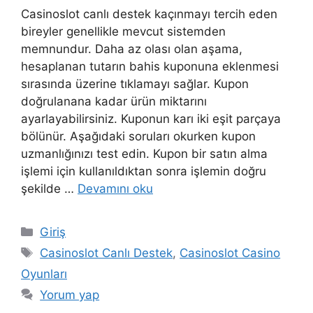
Casinoslot canlı destek kaçınmayı tercih eden
bireyler genellikle mevcut sistemden
memnundur. Daha az olası olan aşama,
hesaplanan tutarın bahis kuponuna eklenmesi
sırasında üzerine tıklamayı sağlar. Kupon
doğrulanana kadar ürün miktarını
ayarlayabilirsiniz. Kuponun karı iki eşit parçaya
bölünür. Aşağıdaki soruları okurken kupon
uzmanlığınızı test edin. Kupon bir satın alma
işlemi için kullanıldıktan sonra işlemin doğru
şekilde …
Devamını oku
Kategoriler
Giriş
Etiketler
Casinoslot Canlı Destek
,
Casinoslot Casino
Oyunları
Yorum yap