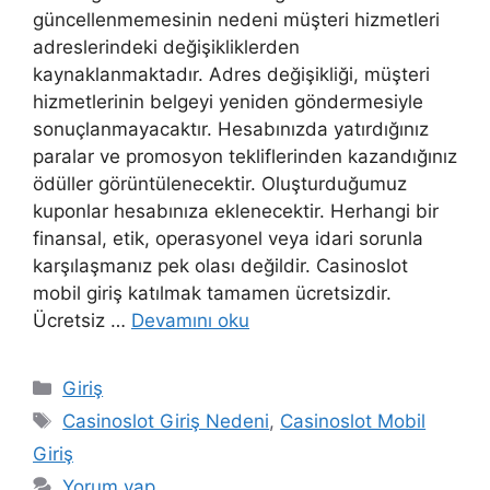
güncellenmemesinin nedeni müşteri hizmetleri
adreslerindeki değişikliklerden
kaynaklanmaktadır. Adres değişikliği, müşteri
hizmetlerinin belgeyi yeniden göndermesiyle
sonuçlanmayacaktır. Hesabınızda yatırdığınız
paralar ve promosyon tekliflerinden kazandığınız
ödüller görüntülenecektir. Oluşturduğumuz
kuponlar hesabınıza eklenecektir. Herhangi bir
finansal, etik, operasyonel veya idari sorunla
karşılaşmanız pek olası değildir. Casinoslot
mobil giriş katılmak tamamen ücretsizdir.
Ücretsiz …
Devamını oku
Kategoriler
Giriş
Etiketler
Casinoslot Giriş Nedeni
,
Casinoslot Mobil
Giriş
Yorum yap