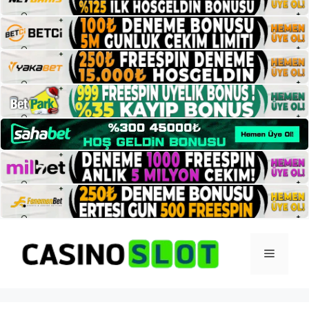
İçeriğe
atla
Menü