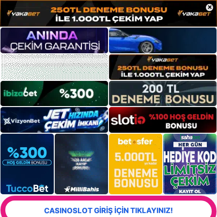
×
CASINOSLOT GİRİŞ İÇİN TIKLAYINIZ!