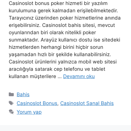
Casinoslot bonus poker hizmeti bir yazılım
kurulumuna gerek kalmadan erişilebilmektedir.
Tarayıcınız üzerinden poker hizmetlerine anında
erişebilirsiniz. Casinoslot bahis sitesi, mevcut
oyunlarından biri olarak nitelikli poker
sunmaktadır. Arayüz kullanıcı dostu ise sitedeki
hizmetlerden herhangi birini hiçbir sorun
yaşamadan hızlı bir şekilde kullanabilirsiniz.
Casinoslot ürünlerini yalnızca mobil web sitesi
aracılığıyla satarak cep telefonu ve tablet
kullanan müşterilere …
Devamını oku
Kategoriler
Bahis
Etiketler
Casinoslot Bonus
,
Casinoslot Sanal Bahis
Yorum yap