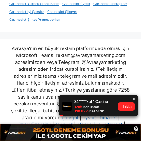
Casinoslot Yüksek Oranlı Bahis
Casinoslot Üyelik
Casinoslot İnstagram
Casinoslot İyi Şanslar
Casinoslot Şikayet
Casinoslot Şirket Promosyonları
Avrasya'nın en büyük reklam platformunda olmak için
Microsoft Teams:
reklam@avrasyamarketing.com
adresimizden veya Telegram: @Avrasyamarketing
adresimizden irtibat kurabilirsiniz. (Tek iletişim
adreslerimiz teams / telegram ve mail adresimizdir.
Harici hiçbir iletişim adresimiz bulunmamaktadır.
Lütfen itibar etmeyiniz.) Türkiye yasalarına göre 7258
sayılı kanun uyarınca yasa dışı bahis oynamanın
cezaları mevcuttur. Şu an bulunduğunuz site hiç bir
şekilde illegal bahis oyunları oynatmıyor ve oynamaya
aracı olmuyordur.
golegol
|
byslot
|
timabet
|
yüzdeyüzcasino
|
leonbet
|
efescasino
|
ultrabet
|
×
iskoçbet