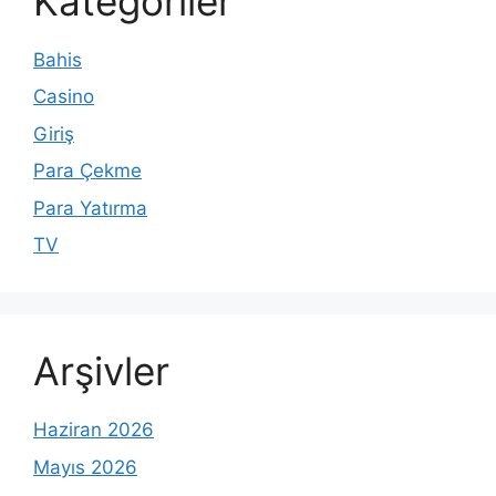
Kategoriler
Bahis
Casino
Giriş
Para Çekme
Para Yatırma
TV
Arşivler
Haziran 2026
Mayıs 2026