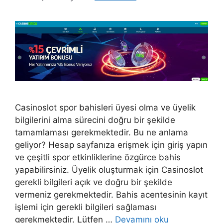
Casinoslot spor bahisleri üyesi olma ve üyelik
bilgilerini alma sürecini doğru bir şekilde
tamamlaması gerekmektedir. Bu ne anlama
geliyor? Hesap sayfanıza erişmek için giriş yapın
ve çeşitli spor etkinliklerine özgürce bahis
yapabilirsiniz. Üyelik oluşturmak için Casinoslot
gerekli bilgileri açık ve doğru bir şekilde
vermeniz gerekmektedir. Bahis acentesinin kayıt
işlemi için gerekli bilgileri sağlaması
gerekmektedir. Lütfen …
Devamını oku