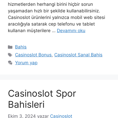
hizmetlerden herhangi birini hiçbir sorun
yaşamadan hızlı bir şekilde kullanabilirsiniz.
Casinoslot ürünlerini yalnızca mobil web sitesi
aracılığıyla satarak cep telefonu ve tablet
kullanan müşterilere …
Devamını oku
Kategoriler
Bahis
Etiketler
Casinoslot Bonus
,
Casinoslot Sanal Bahis
Yorum yap
Casinoslot Spor
Bahisleri
Ekim 3, 2024
yazar
Casinoslot