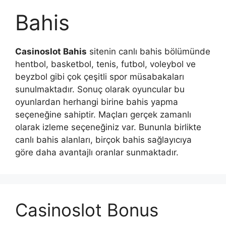
Bahis
Casinoslot Bahis
sitenin canlı bahis bölümünde
hentbol, ​​basketbol, ​​tenis, futbol, ​​voleybol ve
beyzbol gibi çok çeşitli spor müsabakaları
sunulmaktadır. Sonuç olarak oyuncular bu
oyunlardan herhangi birine bahis yapma
seçeneğine sahiptir. Maçları gerçek zamanlı
olarak izleme seçeneğiniz var. Bununla birlikte
canlı bahis alanları, birçok bahis sağlayıcıya
göre daha avantajlı oranlar sunmaktadır.
Casinoslot Bonus