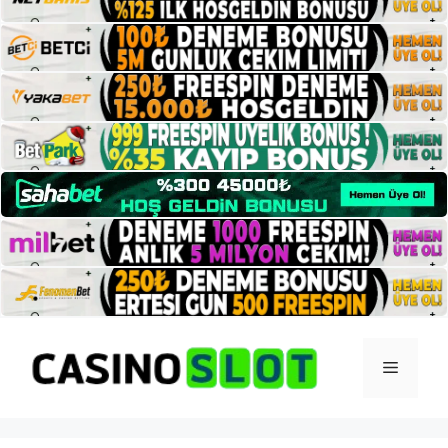
İçeriğe
atla
Menü