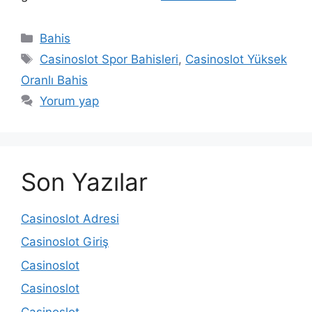
Kategoriler
Bahis
Etiketler
Casinoslot Spor Bahisleri
,
Casinoslot Yüksek
Oranlı Bahis
Yorum yap
Son Yazılar
Casinoslot Adresi
Casinoslot Giriş
Casinoslot
Casinoslot
Casinoslot