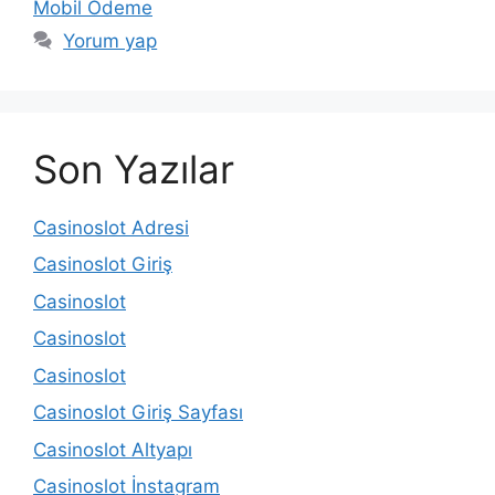
Mobil Ödeme
Yorum yap
Son Yazılar
Casinoslot Adresi
Casinoslot Giriş
Casinoslot
Casinoslot
Casinoslot
Casinoslot Giriş Sayfası
Casinoslot Altyapı
Casinoslot İnstagram