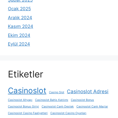
Ocak 2025
Aralık 2024
Kasım 2024
Ekim 2024
Eylül 2024
Etiketler
Casinoslot
Casinoslot Adresi
Casino Slot
Casinoslot Altyapı
Casinoslot Bahis Katılımı
Casinoslot Bonus
Casinoslot Bonus Girişi
Casinoslot Canlı Destek
Casinoslot Canlı Maçlar
Casinoslot Casino Faaliyetleri
Casinoslot Casino Oyunları