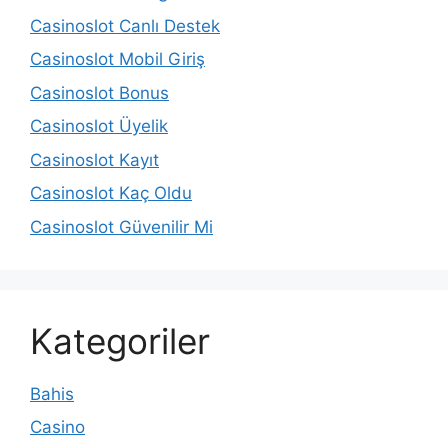
Casinoslot Canlı Destek
Casinoslot Mobil Giriş
Casinoslot Bonus
Casinoslot Üyelik
Casinoslot Kayıt
Casinoslot Kaç Oldu
Casinoslot Güvenilir Mi
Kategoriler
Bahis
Casino