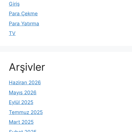
Giriş
Para Çekme
Para Yatırma
TV
Arşivler
Haziran 2026
Mayıs 2026
Eylül 2025
Temmuz 2025
Mart 2025
Şubat 2025