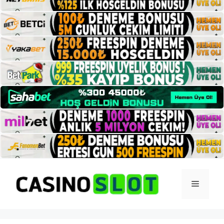
İçeriğe
atla
Menü