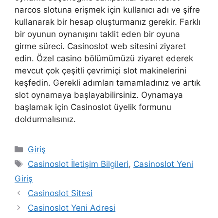
narcos slotuna erişmek için kullanıcı adı ve şifre
kullanarak bir hesap oluşturmanız gerekir. Farklı
bir oyunun oynanışını taklit eden bir oyuna
girme süreci. Casinoslot web sitesini ziyaret
edin. Özel casino bölümümüzü ziyaret ederek
mevcut çok çeşitli çevrimiçi slot makinelerini
keşfedin. Gerekli adımları tamamladınız ve artık
slot oynamaya başlayabilirsiniz. Oynamaya
başlamak için Casinoslot üyelik formunu
doldurmalısınız.
Kategoriler
Giriş
Etiketler
Casinoslot İletişim Bilgileri
,
Casinoslot Yeni
Giriş
Casinoslot Sitesi
Casinoslot Yeni Adresi