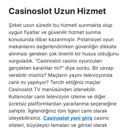
Casinoslot Uzun Hizmet
Şirket uzun süredir bu hizmeti sunmakta olup
uygun fiyatlar ve güvenilir hizmet sunma
konusunda itibar kazanmıştır. Potansiyel oyun
mekanlarını değerlendirirken güvenliğin dikkate
alınması gereken çok önemli bir husus olduğunu
vurguladık. “Casinoslot casino oyuncuları
gerçekten kararlılar mı?” diye sordu. Bir cevap
verebilir misiniz? Maçların yayını televizyonda
canlı mı yapılıyor? Tercih ettiğiniz maçlar
Casinoslot TV menüsünden izlenebilir.
Kullanıcılar canlı televizyon izleme ve diğer
ücretsiz platformlardan yararlanma seçeneğine
sahiptir. İlgilendiğiniz tüm ligleri canlı olarak
izleyebilirsiniz.
Casinoslot yeni giriş
casino
siteleri, büyüleyici temaları ve görsel olarak