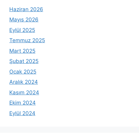
Haziran 2026
Mayıs 2026
Eylül 2025
Temmuz 2025
Mart 2025
Şubat 2025
Ocak 2025
Aralık 2024
Kasım 2024
Ekim 2024
Eylül 2024