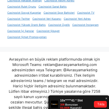
Casinoslot Rekabet Avantajı
Casinoslot Resmi Adresi
Casinoslot Rulet Oyunu
Casinoslot Sanal Bahis
Casinoslot Sosyal Kuponlar
Casinoslot Spor Bahisleri
Casinoslot TV
Casinoslot Twitter
Casinoslot Veri Kazancı
Casinoslot Yeni Adres
Casinoslot Yüksek Oranlı Bahis
Casinoslot Üyelik
Casinoslot İnstagram
Casinoslot İyi Şanslar
Casinoslot Şikayet
Casinoslot Şirket Promosyonları
Avrasya'nın en büyük reklam platformunda olmak için
Microsoft Teams:
reklam@avrasyamarketing.com
adresimizden veya Telegram: @Avrasyamarketing
adresimizden irtibat kurabilirsiniz. (Tek iletişim
adreslerimiz teams / telegram ve mail adresimizdir.
Harici hiçbir iletişim adresimiz bulunmamaktadır.
Lütfen itibar etmeyiniz.) Türkiye yasalarına göre 7258
sayılı kanun uyarınca yasa dışı bahis oynamanın
cezaları mevcuttur. Şu an bulunduğunuz site hiç bir
şekilde illegal bahis oyunları oynatmıyor ve oynamaya