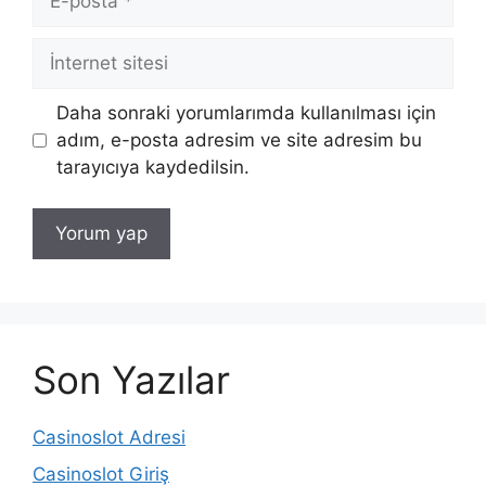
posta
İnternet
sitesi
Daha sonraki yorumlarımda kullanılması için
adım, e-posta adresim ve site adresim bu
tarayıcıya kaydedilsin.
Son Yazılar
Casinoslot Adresi
Casinoslot Giriş