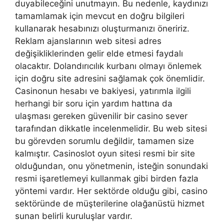
duyabileceğini unutmayın. Bu nedenle, kaydınızı
tamamlamak için mevcut en doğru bilgileri
kullanarak hesabınızı oluşturmanızı öneririz.
Reklam ajanslarının web sitesi adres
değişikliklerinden gelir elde etmesi faydalı
olacaktır. Dolandırıcılık kurbanı olmayı önlemek
için doğru site adresini sağlamak çok önemlidir.
Casinonun hesabı ve bakiyesi, yatırımla ilgili
herhangi bir soru için yardım hattına da
ulaşması gereken güvenilir bir casino sever
tarafından dikkatle incelenmelidir. Bu web sitesi
bu görevden sorumlu değildir, tamamen size
kalmıştır. Casinoslot oyun sitesi resmi bir site
olduğundan, onu yönetmenin, isteğin sonundaki
resmi işaretlemeyi kullanmak gibi birden fazla
yöntemi vardır. Her sektörde olduğu gibi, casino
sektöründe de müşterilerine olağanüstü hizmet
sunan belirli kuruluşlar vardır.